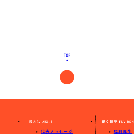
類とは
働く環境
ABOUT
ENVIRO
代表メッセージ
福利厚生