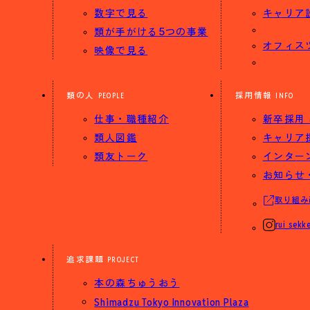
数字で見る
キャリア
5
類が手がける
つの事業
オフィス
映像で見る
類の人
採用情報
PEOPLE
INFO
仕事・職種紹介
新卒採用
類人図鑑
キャリア
類友トーク
インター
お知らせ
取り組み
rui_sekke
追求課題
PROJECT
本の森ちゅうおう
Shimadzu Tokyo Innovation Plaza