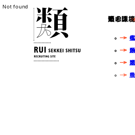
Not found
類とは
追求課
類の人
働く環
A
P
Sh